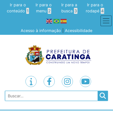
Ir para o
Ir para o
Ir para a
Ir para o
conteúdo
1
menu
2
busca
3
rodapé
4
Acesso à informação
|
Acessibilidade
Pesquisar