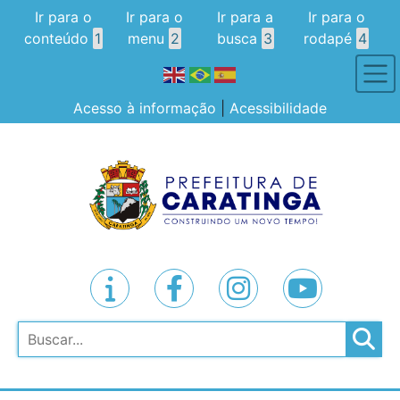
Ir para o
Ir para o
Ir para a
Ir para o
conteúdo
1
menu
2
busca
3
rodapé
4
Acesso à informação
|
Acessibilidade
Pesquisar