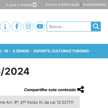
Acesso à informação
|
Acessibilidade
Ir para o rodapé
4
Pesquisar
 - 19
A CIDADE
ESPORTE, CULTURA E TURISMO
6/2024
Compartilhe este conteúdo
 Art. 8º, §1º Inciso IV, da Lei 12.527/11