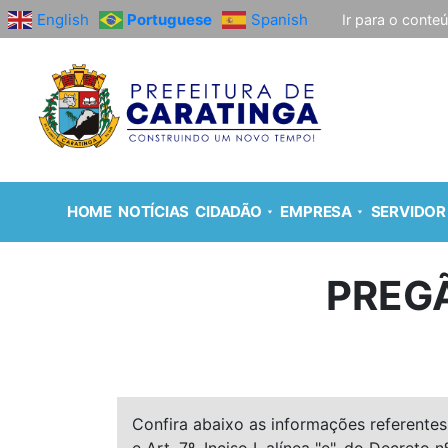
English
Portuguese
Spanish
Ir para o conte
HOME
NOTÍCIAS
CIDADÃO
EMPRESA
SERVIDOR
PREGÃ
Confira abaixo as informações referentes 
e Art. 7º, Inciso I, alínea "e", do Decreto n