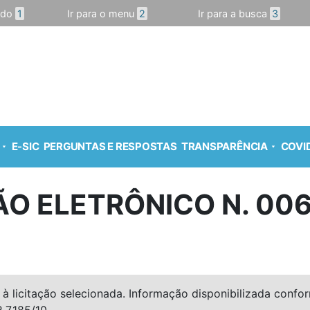
údo
1
Ir para o menu
2
Ir para a busca
3
E-SIC
PERGUNTAS E RESPOSTAS
TRANSPARÊNCIA
COVID
O ELETRÔNICO N. 00
à licitação selecionada. Informação disponibilizada conforme
º 7.185/10.