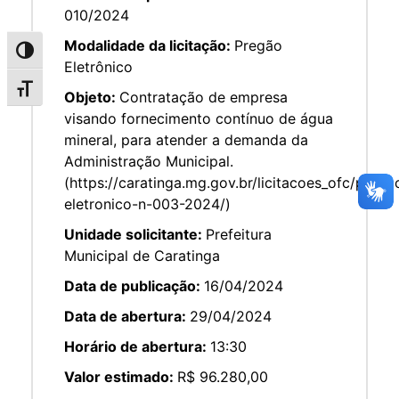
010/2024
Modalidade da licitação:
Pregão
Alternar alto contraste
Eletrônico
Alternar tamanho da fonte
Objeto:
Contratação de empresa
visando fornecimento contínuo de água
mineral, para atender a demanda da
Administração Municipal.
(https://caratinga.mg.gov.br/licitacoes_ofc/prega
eletronico-n-003-2024/)
Unidade solicitante:
Prefeitura
Municipal de Caratinga
Data de publicação:
16/04/2024
Data de abertura:
29/04/2024
Horário de abertura:
13:30
Valor estimado:
R$ 96.280,00