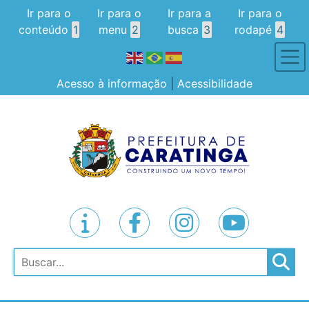
Ir para o
Ir para o
Ir para a
Ir para o
conteúdo
1
menu
2
busca
3
rodapé
4
Acesso à informação
|
Acessibilidade
Pesquisar