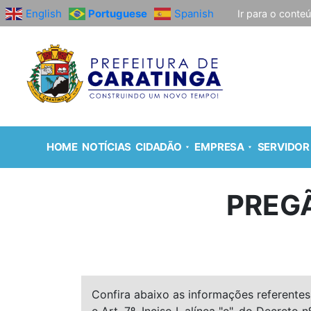
English
Portuguese
Spanish
Ir para o conte
HOME
NOTÍCIAS
CIDADÃO
EMPRESA
SERVIDOR
PREGÃ
Confira abaixo as informações referentes 
e Art. 7º, Inciso I, alínea "e", do Decreto n