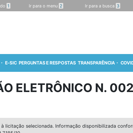
údo
1
Ir para o menu
2
Ir para a busca
3
E-SIC
PERGUNTAS E RESPOSTAS
TRANSPARÊNCIA
COVID
O ELETRÔNICO N. 00
à licitação selecionada. Informação disponibilizada conforme
º 7.185/10.