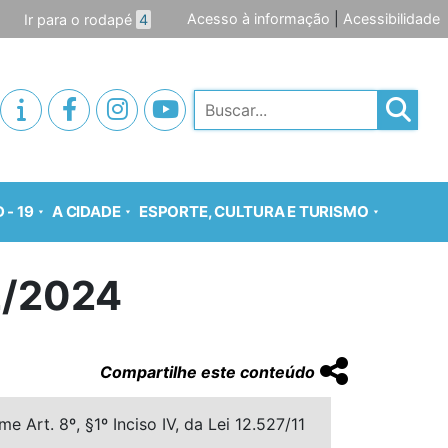
Acesso à informação
|
Acessibilidade
Ir para o rodapé
4
Pesquisar
 - 19
A CIDADE
ESPORTE, CULTURA E TURISMO
2/2024
Compartilhe este conteúdo
 Art. 8º, §1º Inciso IV, da Lei 12.527/11