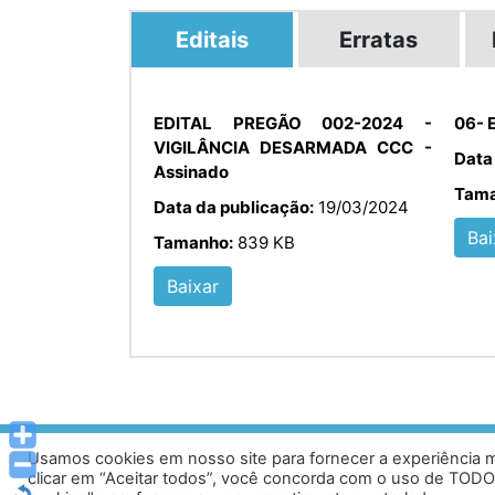
Editais
Erratas
EDITAL PREGÃO 002-2024 -
06- E
VIGILÂNCIA DESARMADA CCC -
Data
Assinado
Tama
Data da publicação:
19/03/2024
Bai
Tamanho:
839 KB
Baixar
Usamos cookies em nosso site para fornecer a experiência ma
Av. Prof. Armando Alves da Silva, nº 1950 - Zacar
clicar em “Aceitar todos”, você concorda com o uso de TODO
Tel: (33) 3329 800