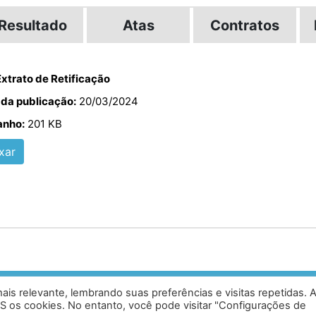
Resultado
Atas
Contratos
xtrato de Retificação
 da publicação:
20/03/2024
nho:
201 KB
xar
is relevante, lembrando suas preferências e visitas repetidas. 
ias, Caratinga - MG - 35302-403 /
Desen
S os cookies. No entanto, você pode visitar "Configurações de
0