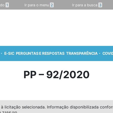
údo
1
Ir para o menu
2
Ir para a busca
3
E-SIC
PERGUNTAS E RESPOSTAS
TRANSPARÊNCIA
COVID
PP – 92/2020
à licitação selecionada. Informação disponibilizada conforme
º 7.185/10.