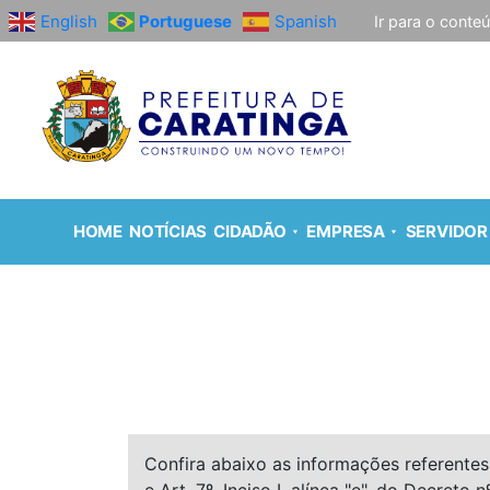
English
Portuguese
Spanish
Ir para o conte
HOME
NOTÍCIAS
CIDADÃO
EMPRESA
SERVIDOR
Confira abaixo as informações referentes 
e Art. 7º, Inciso I, alínea "e", do Decreto n