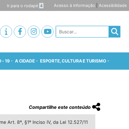
Acesso à informação
|
Acessibilidade
Ir para o rodapé
4
Pesquisar
 - 19
A CIDADE
ESPORTE, CULTURA E TURISMO
Compartilhe este conteúdo
 Art. 8º, §1º Inciso IV, da Lei 12.527/11