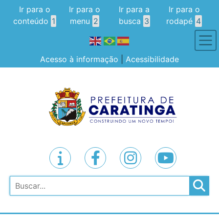
Ir para o
Ir para o
Ir para a
Ir para o
conteúdo
1
menu
2
busca
3
rodapé
4
Acesso à informação
|
Acessibilidade
Pesquisar