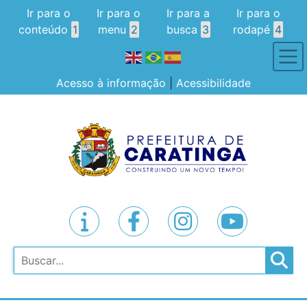
Ir para o
Ir para o
Ir para a
Ir para o
conteúdo
1
menu
2
busca
3
rodapé
4
Acesso à informação
|
Acessibilidade
Pesquisar