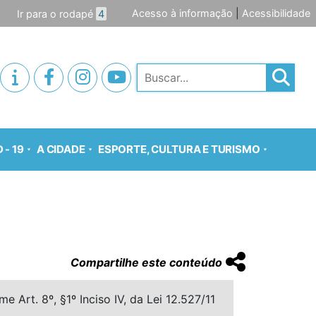
Acesso à informação
|
Acessibilidade
Ir para o rodapé
4
Pesquisar
 - 19
A CIDADE
ESPORTE, CULTURA E TURISMO
Compartilhe este conteúdo
 Art. 8º, §1º Inciso IV, da Lei 12.527/11