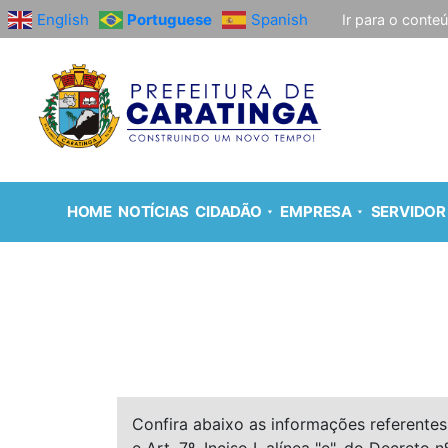
English
Portuguese
Spanish
Ir para o conte
HOME
NOTÍCIAS
CIDADÃO
EMPRESA
SERVIDOR
Confira abaixo as informações referentes 
e Art. 7º, Inciso I, alínea "e", do Decreto n