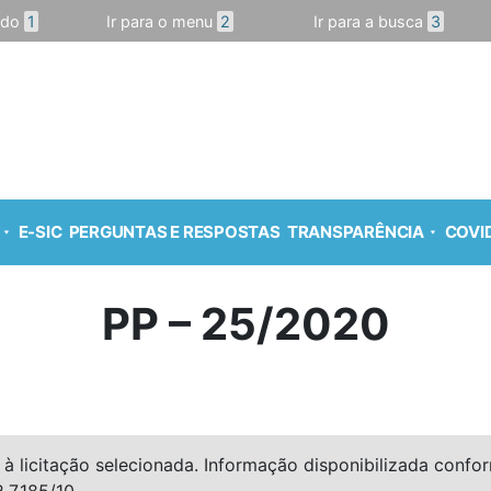
údo
1
Ir para o menu
2
Ir para a busca
3
E-SIC
PERGUNTAS E RESPOSTAS
TRANSPARÊNCIA
COVID
PP – 25/2020
à licitação selecionada. Informação disponibilizada conforme
º 7.185/10.