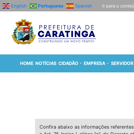
English
Portuguese
Spanish
Ir para o conte
HOME
NOTÍCIAS
CIDADÃO
EMPRESA
SERVIDOR
Confira abaixo as informações referentes 
e Art. 7º, Inciso I, alínea "e", do Decreto n