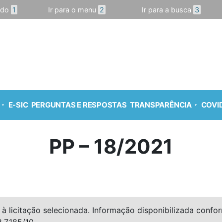
údo
1
Ir para o menu
2
Ir para a busca
3
E-SIC
PERGUNTAS E RESPOSTAS
TRANSPARÊNCIA
COVID
PP – 18/2021
à licitação selecionada. Informação disponibilizada conforme
º 7.185/10.