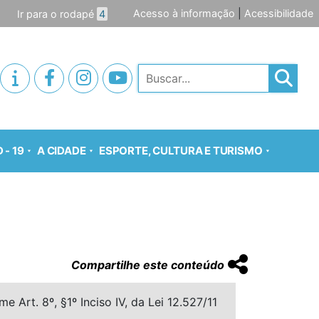
Acesso à informação
|
Acessibilidade
Ir para o rodapé
4
Pesquisar
 - 19
A CIDADE
ESPORTE, CULTURA E TURISMO
Compartilhe este conteúdo
 Art. 8º, §1º Inciso IV, da Lei 12.527/11