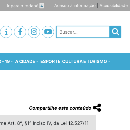
Acesso à informação
|
Acessibilidade
Ir para o rodapé
4
Pesquisar
 - 19
A CIDADE
ESPORTE, CULTURA E TURISMO
Compartilhe este conteúdo
 Art. 8º, §1º Inciso IV, da Lei 12.527/11