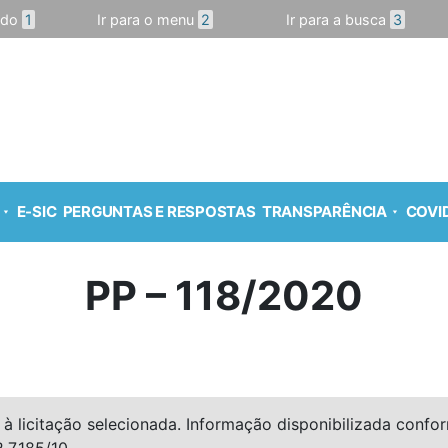
údo
1
Ir para o menu
2
Ir para a busca
3
E-SIC
PERGUNTAS E RESPOSTAS
TRANSPARÊNCIA
COVID
PP – 118/2020
à licitação selecionada. Informação disponibilizada conforme
º 7.185/10.