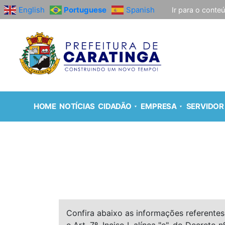
English
Portuguese
Spanish
Ir para o conte
HOME
NOTÍCIAS
CIDADÃO
EMPRESA
SERVIDOR
Confira abaixo as informações referentes 
e Art. 7º, Inciso I, alínea "e", do Decreto n