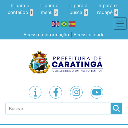
Ir para o
Ir para o
Ir para a
Ir para o
conteúdo
1
menu
2
busca
3
rodapé
4
Acesso à informação
|
Acessibilidade
Pesquisar