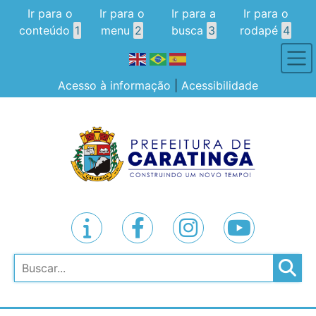
Ir para o
Ir para o
Ir para a
Ir para o
conteúdo
1
menu
2
busca
3
rodapé
4
Acesso à informação
|
Acessibilidade
Pesquisar