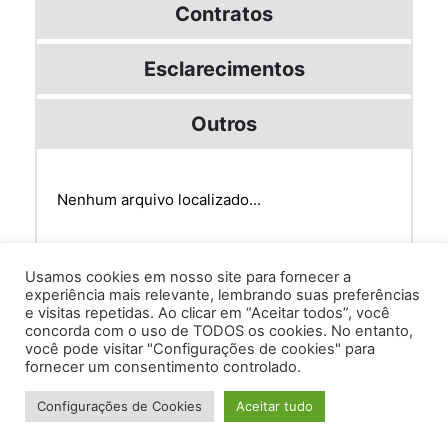
Contratos
Esclarecimentos
Outros
Nenhum arquivo localizado...
Usamos cookies em nosso site para fornecer a
experiência mais relevante, lembrando suas preferências
e visitas repetidas. Ao clicar em “Aceitar todos”, você
concorda com o uso de TODOS os cookies. No entanto,
você pode visitar "Configurações de cookies" para
Av. Prof. Armando Alves da Silva, nº 1950 - Zacarias,
fornecer um consentimento controlado.
Caratinga - MG - 35302-403 / Tel: (33) 3329 8000
Configurações de Cookies
Aceitar tudo
Desenvolvido por VersaTec