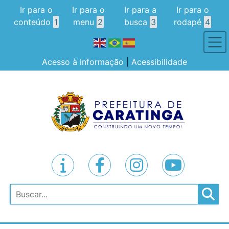
Ir para o
Ir para o
Ir para a
Ir para o
conteúdo
1
menu
2
busca
3
rodapé
4
Acesso à informação
|
Acessibilidade
Pesquisar