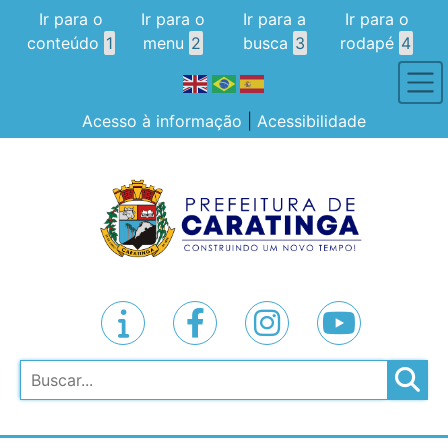
Ir para o
Ir para o
Ir para a
Ir para o
conteúdo
1
menu
2
busca
3
rodapé
4
Acesso à informação
|
Acessibilidade
Pesquisar