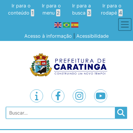
Ir para o
Ir para o
Ir para a
Ir para o
conteúdo
1
menu
2
busca
3
rodapé
4
Acesso à informação
|
Acessibilidade
Pesquisar