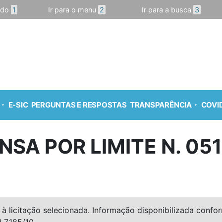
údo
1
Ir para o menu
2
Ir para a busca
3
E-SIC
PERGUNTAS E RESPOSTAS
TRANSPARÊNCIA
COVID
NSA POR LIMITE N. 05
à licitação selecionada. Informação disponibilizada conforme
º 7.185/10.