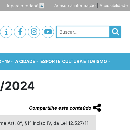
Acesso à informação
|
Acessibilidade
Ir para o rodapé
4
Pesquisar
 - 19
A CIDADE
ESPORTE, CULTURA E TURISMO
1/2024
Compartilhe este conteúdo
 Art. 8º, §1º Inciso IV, da Lei 12.527/11