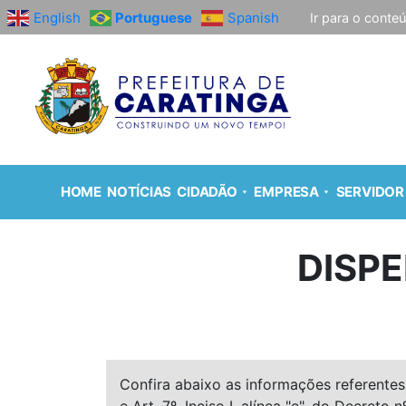
English
Portuguese
Spanish
Ir para o conte
HOME
NOTÍCIAS
CIDADÃO
EMPRESA
SERVIDOR
DISPE
Confira abaixo as informações referentes 
e Art. 7º, Inciso I, alínea "e", do Decreto n