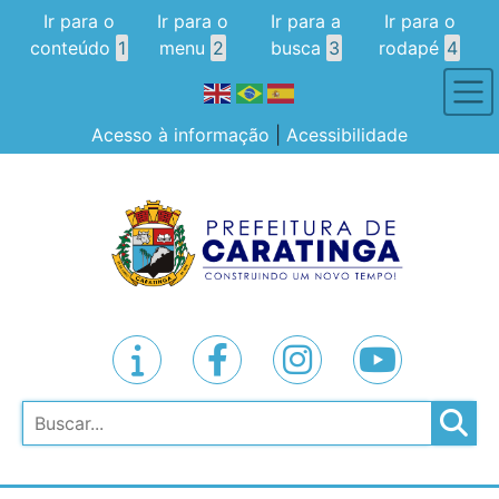
Ir para o
Ir para o
Ir para a
Ir para o
conteúdo
1
menu
2
busca
3
rodapé
4
Acesso à informação
|
Acessibilidade
Pesquisar