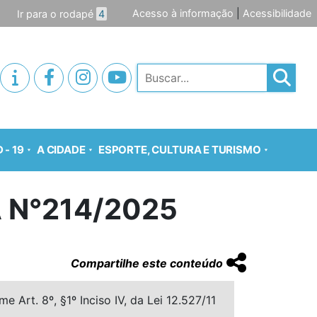
Acesso à informação
|
Acessibilidade
Ir para o rodapé
4
Pesquisar
 - 19
A CIDADE
ESPORTE, CULTURA E TURISMO
 N°214/2025
Compartilhe este conteúdo
 Art. 8º, §1º Inciso IV, da Lei 12.527/11