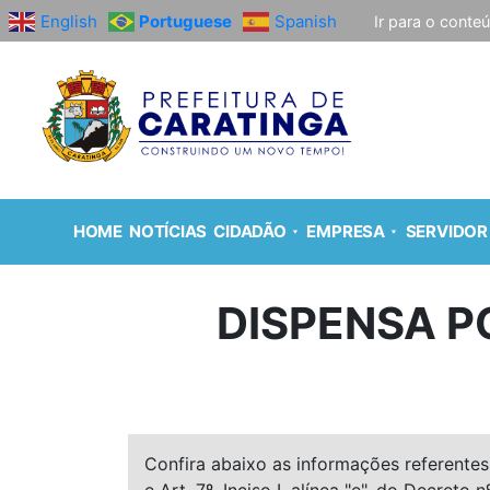
English
Portuguese
Spanish
Ir para o conte
HOME
NOTÍCIAS
CIDADÃO
EMPRESA
SERVIDOR
DISPENSA P
Confira abaixo as informações referentes 
e Art. 7º, Inciso I, alínea "e", do Decreto n