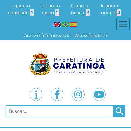
Ir para o
Ir para o
Ir para a
Ir para o
conteúdo
1
menu
2
busca
3
rodapé
4
Acesso à informação
|
Acessibilidade
Pesquisar