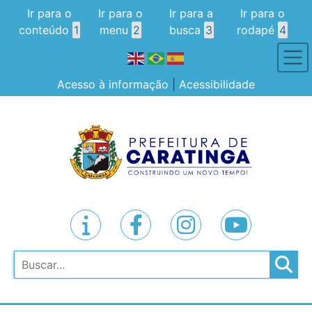
Ir para o
Ir para o
Ir para a
Ir para o
conteúdo
1
menu
2
busca
3
rodapé
4
Acesso à informação
|
Acessibilidade
Pesquisar