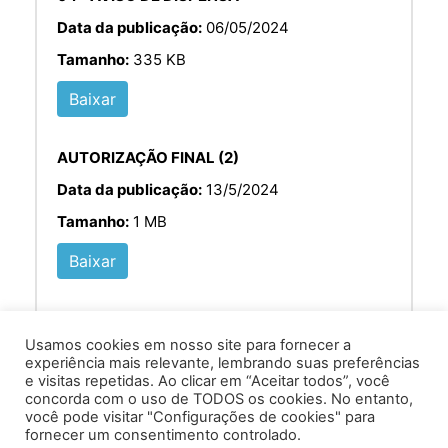
Data da publicação:
06/05/2024
Tamanho:
335 KB
Baixar
AUTORIZAÇÃO FINAL (2)
Data da publicação:
13/5/2024
Tamanho:
1 MB
Baixar
Usamos cookies em nosso site para fornecer a
experiência mais relevante, lembrando suas preferências
e visitas repetidas. Ao clicar em “Aceitar todos”, você
concorda com o uso de TODOS os cookies. No entanto,
você pode visitar "Configurações de cookies" para
Av. Prof. Armando Alves da Silva, nº 1950 - Zacarias,
fornecer um consentimento controlado.
Caratinga - MG - 35302-403 / Tel: (33) 3329 8000