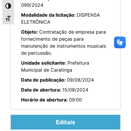
099/2024
Alternar alto contraste
Modalidade da licitação:
DISPENSA
Alternar tamanho da fonte
ELETRÔNICA
Objeto:
Contratação de empresa para
fornecimento de peças para
manutenção de instrumentos musicais
de percussão.
Unidade solicitante:
Prefeitura
Municipal de Caratinga
Data de publicação:
09/08/2024
Data de abertura:
15/08/2024
Horário de abertura:
09:00
Editais