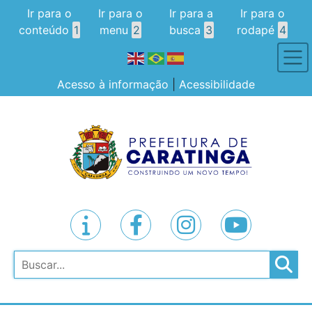
Ir para o
Ir para o
Ir para a
Ir para o
conteúdo
1
menu
2
busca
3
rodapé
4
Acesso à informação
|
Acessibilidade
Pesquisar