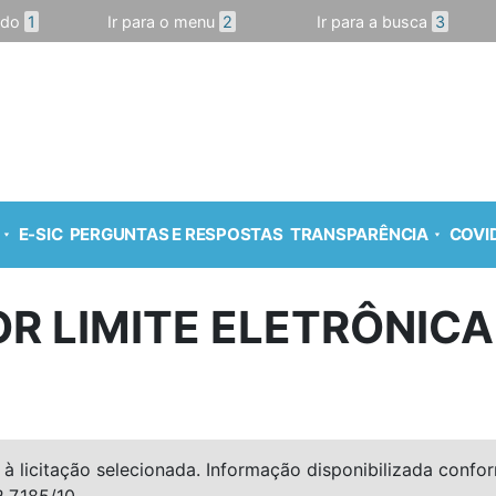
údo
1
Ir para o menu
2
Ir para a busca
3
E-SIC
PERGUNTAS E RESPOSTAS
TRANSPARÊNCIA
COVID
R LIMITE ELETRÔNICA
à licitação selecionada. Informação disponibilizada conforme
º 7.185/10.