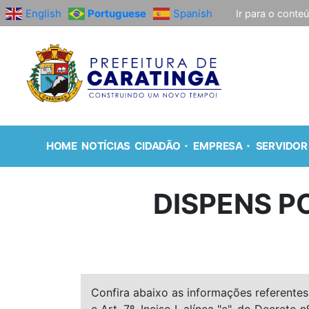
English
Portuguese
Spanish
Ir para o conte
HOME
NOTÍCIAS
CIDADÃO
EMPRESA
SERVIDOR
DISPENS PO
Confira abaixo as informações referentes 
e Art. 7º, Inciso I, alínea "e", do Decreto n