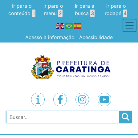
Ir para o
Ir para o
Ir para a
Ir para o
conteúdo
1
menu
2
busca
3
rodapé
4
Acesso à informação
|
Acessibilidade
Pesquisar