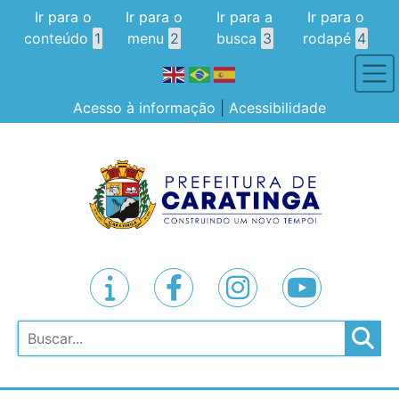
Ir para o
Ir para o
Ir para a
Ir para o
conteúdo
1
menu
2
busca
3
rodapé
4
Acesso à informação
|
Acessibilidade
Pesquisar