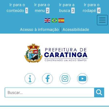
Ir para o
Ir para o
Ir para a
Ir para o
conteúdo
1
menu
2
busca
3
rodapé
4
Acesso à informação
|
Acessibilidade
Pesquisar