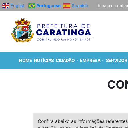
English
Portuguese
Spanish
Ir para o conte
HOME
NOTÍCIAS
CIDADÃO
EMPRESA
SERVIDOR
CO
Confira abaixo as informações referentes 
e Art. 7º, Inciso I, alínea "e", do Decreto n