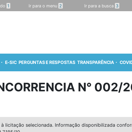
údo
1
Ir para o menu
2
Ir para a busca
3
E-SIC
PERGUNTAS E RESPOSTAS
TRANSPARÊNCIA
COVID
NCORRENCIA N° 002/2
à licitação selecionada. Informação disponibilizada conforme
º 7.185/10.