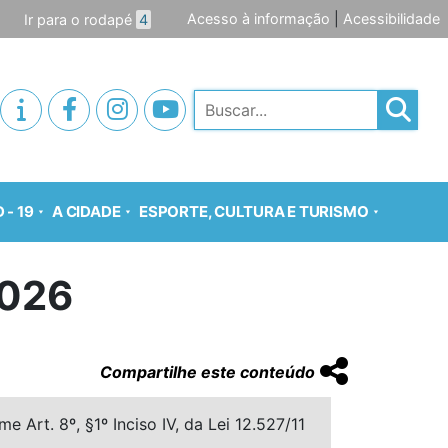
Acesso à informação
|
Acessibilidade
Ir para o rodapé
4
Pesquisar
 - 19
A CIDADE
ESPORTE, CULTURA E TURISMO
026
Compartilhe este conteúdo
 Art. 8º, §1º Inciso IV, da Lei 12.527/11