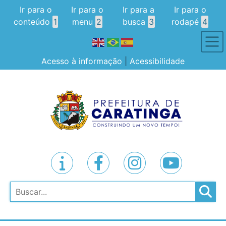
Ir para o
Ir para o
Ir para a
Ir para o
conteúdo
1
menu
2
busca
3
rodapé
4
Acesso à informação
|
Acessibilidade
Pesquisar