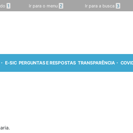
údo
1
Ir para o menu
2
Ir para a busca
3
E-SIC
PERGUNTAS E RESPOSTAS
TRANSPARÊNCIA
COVID
aria.