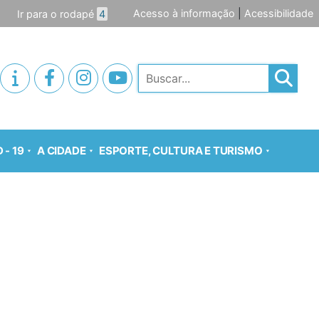
Acesso à informação
|
Acessibilidade
Ir para o rodapé
4
Pesquisar
 - 19
A CIDADE
ESPORTE, CULTURA E TURISMO