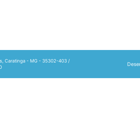
ias, Caratinga - MG - 35302-403 /
Desen
0