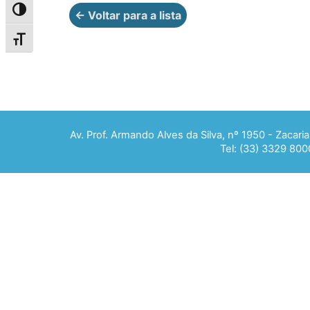
Alternar alto contraste
← Voltar para a lista
Alternar tamanho da fonte
Av. Prof. Armando Alves da Silva, nº 1950 - Zacar
Tel: (33) 3329 800