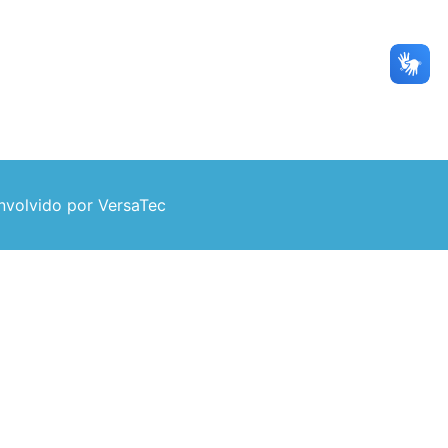
volvido por VersaTec