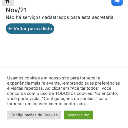
Alternar tamanho da fonte
Nov/21
Não há serviços cadastrados para esta secretaria.
← Voltar para a lista
Av. Prof. Armando Alves da Silva, nº 1950 - Zacarias,
Usamos cookies em nosso site para fornecer a
experiência mais relevante, lembrando suas preferências
Caratinga - MG - 35302-403 / Tel: (33) 3329 8000
e visitas repetidas. Ao clicar em “Aceitar todos”, você
concorda com o uso de TODOS os cookies. No entanto,
Desenvolvido por VersaTec
você pode visitar "Configurações de cookies" para
fornecer um consentimento controlado.
Configurações de Cookies
Aceitar tudo