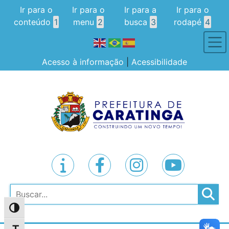
Ir para o
Ir para o
Ir para a
Ir para o
conteúdo
1
menu
2
busca
3
rodapé
4
Acesso à informação
|
Acessibilidade
Pesquisar
Alternar alto contraste