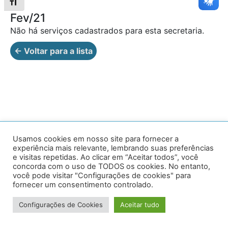
Alternar tamanho da fonte
Fev/21
Não há serviços cadastrados para esta secretaria.
← Voltar para a lista
Av. Prof. Armando Alves da Silva, nº 1950 - Zacarias,
Usamos cookies em nosso site para fornecer a
experiência mais relevante, lembrando suas preferências
Caratinga - MG - 35302-403 / Tel: (33) 3329 8000
e visitas repetidas. Ao clicar em “Aceitar todos”, você
concorda com o uso de TODOS os cookies. No entanto,
Desenvolvido por VersaTec
você pode visitar "Configurações de cookies" para
fornecer um consentimento controlado.
Configurações de Cookies
Aceitar tudo