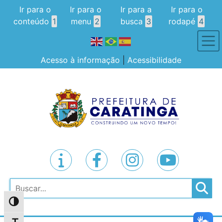
Ir para o
Ir para o
Ir para a
Ir para o
conteúdo
1
menu
2
busca
3
rodapé
4
Acesso à informação
|
Acessibilidade
Pesquisar
Alternar alto contraste