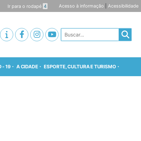
Acesso à informação
|
Acessibilidade
Ir para o rodapé
4
Pesquisar
 - 19
A CIDADE
ESPORTE, CULTURA E TURISMO