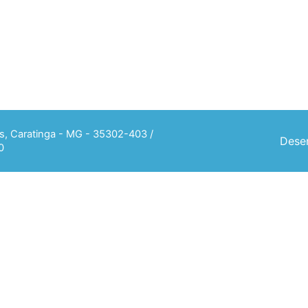
ias, Caratinga - MG - 35302-403 /
Desen
0