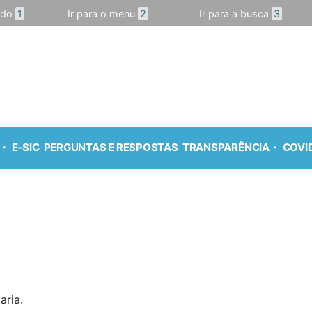
údo
1
Ir para o menu
2
Ir para a busca
3
E-SIC
PERGUNTAS E RESPOSTAS
TRANSPARÊNCIA
COVID
aria.