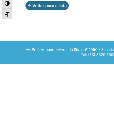
Alternar alto contraste
← Voltar para a lista
Alternar tamanho da fonte
Av. Prof. Armando Alves da Silva, nº 1950 - Zacar
Tel: (33) 3329 800