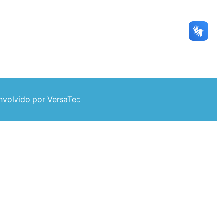
volvido por VersaTec