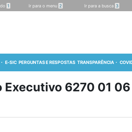
údo
1
Ir para o menu
2
Ir para a busca
3
E-SIC
PERGUNTAS E RESPOSTAS
TRANSPARÊNCIA
COVID
o Executivo 6270 01 0