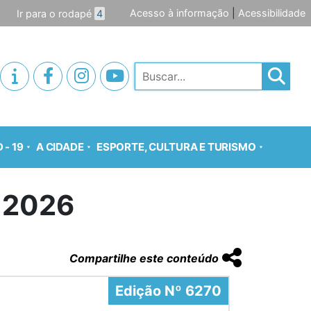
Acesso à informação
|
Acessibilidade
Ir para o rodapé
4
Pesquisar
 - 19
A CIDADE
ESPORTE, CULTURA E TURISMO
6 2026
Compartilhe este conteúdo
Edição Nº 6270