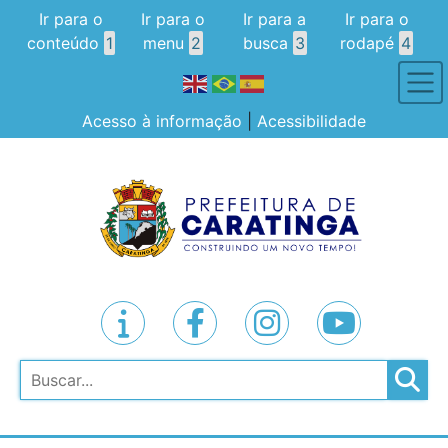
Ir para o
Ir para o
Ir para a
Ir para o
conteúdo
1
menu
2
busca
3
rodapé
4
Acesso à informação
|
Acessibilidade
Pesquisar