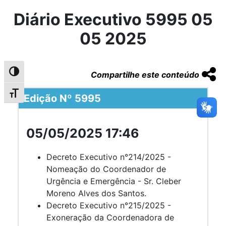
Diário Executivo 5995 05
05 2025
Alternar alto contraste
Compartilhe este conteúdo
Alternar tamanho da fonte
Edição Nº 5995
05/05/2025 17:46
Decreto Executivo n°214/2025 -
Nomeação do Coordenador de
Urgência e Emergência - Sr. Cleber
Moreno Alves dos Santos.
Decreto Executivo n°215/2025 -
Exoneração da Coordenadora de