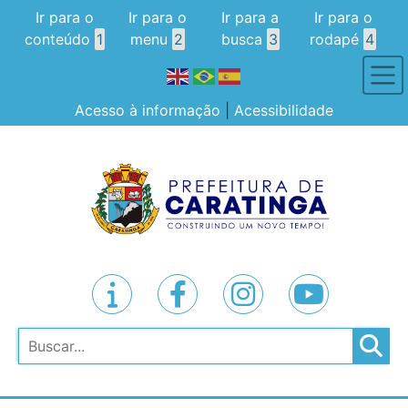
Ir para o
Ir para o
Ir para a
Ir para o
conteúdo
1
menu
2
busca
3
rodapé
4
Acesso à informação
|
Acessibilidade
Pesquisar