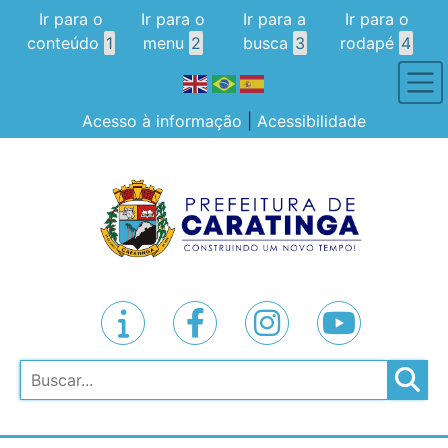
Ir para o
Ir para o
Ir para a
Ir para o
conteúdo
1
menu
2
busca
3
rodapé
4
Acesso à informação
|
Acessibilidade
Pesquisar