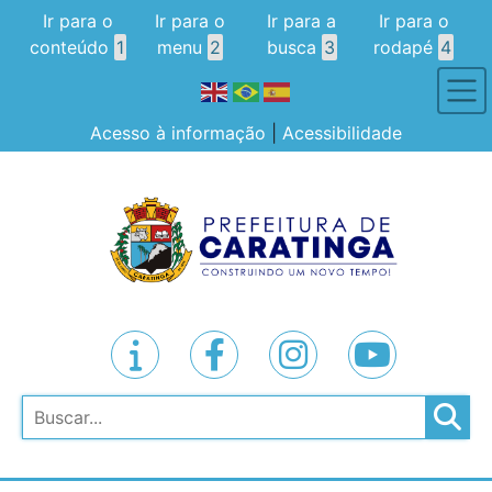
Ir para o
Ir para o
Ir para a
Ir para o
conteúdo
1
menu
2
busca
3
rodapé
4
Acesso à informação
|
Acessibilidade
Pesquisar