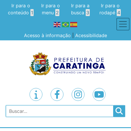
Ir para o
Ir para o
Ir para a
Ir para o
conteúdo
1
menu
2
busca
3
rodapé
4
Acesso à informação
|
Acessibilidade
Pesquisar