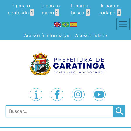
Ir para o
Ir para o
Ir para a
Ir para o
conteúdo
1
menu
2
busca
3
rodapé
4
Acesso à informação
|
Acessibilidade
Pesquisar