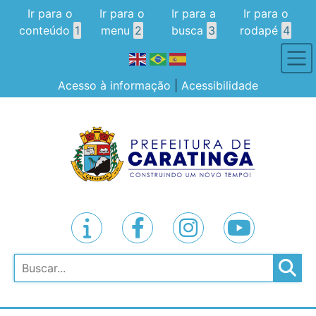
Ir para o
Ir para o
Ir para a
Ir para o
conteúdo
1
menu
2
busca
3
rodapé
4
Acesso à informação
|
Acessibilidade
Pesquisar