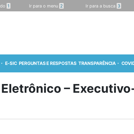
údo
1
Ir para o menu
2
Ir para a busca
3
E-SIC
PERGUNTAS E RESPOSTAS
TRANSPARÊNCIA
COVID
 Eletrônico – Executiv