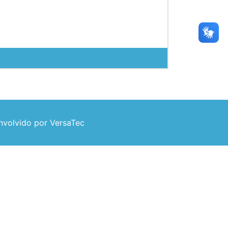
volvido por VersaTec