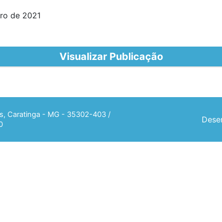
iro de 2021
Visualizar Publicação
ias, Caratinga - MG - 35302-403 /
Desen
0