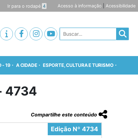
Acesso à informação
|
Acessibilidade
Ir para o rodapé
4
Pesquisar
 - 19
A CIDADE
ESPORTE, CULTURA E TURISMO
o- 4734
Compartilhe este conteúdo
Edição Nº 4734