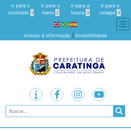
Ir para o
Ir para o
Ir para a
Ir para o
conteúdo
1
menu
2
busca
3
rodapé
4
Acesso à informação
|
Acessibilidade
Pesquisar