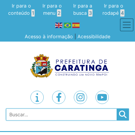
Ir para o
Ir para o
Ir para a
Ir para o
conteúdo
1
menu
2
busca
3
rodapé
4
Acesso à informação
|
Acessibilidade
Pesquisar