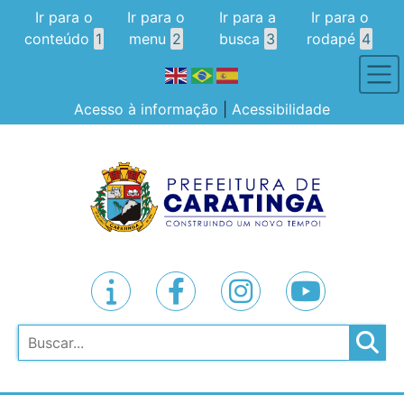
Ir para o
Ir para o
Ir para a
Ir para o
conteúdo
1
menu
2
busca
3
rodapé
4
Acesso à informação
|
Acessibilidade
Pesquisar