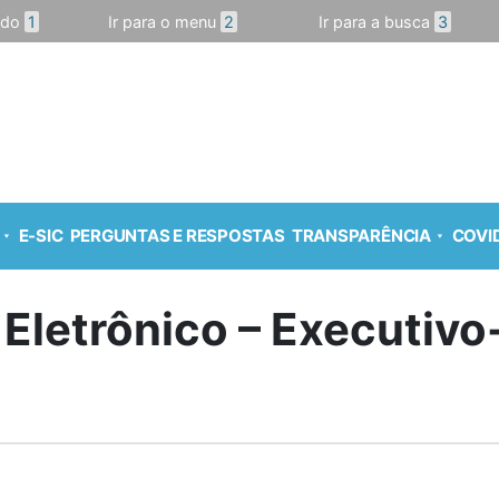
údo
1
Ir para o menu
2
Ir para a busca
3
E-SIC
PERGUNTAS E RESPOSTAS
TRANSPARÊNCIA
COVID
 Eletrônico – Executiv