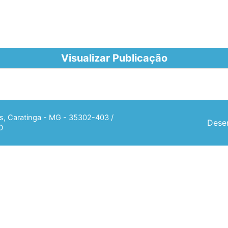
Visualizar Publicação
ias, Caratinga - MG - 35302-403 /
Desen
0