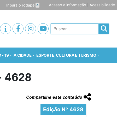
Acesso à informação
|
Acessibilidade
Ir para o rodapé
4
Pesquisar
 - 19
A CIDADE
ESPORTE, CULTURA E TURISMO
o- 4628
Compartilhe este conteúdo
Edição Nº 4628