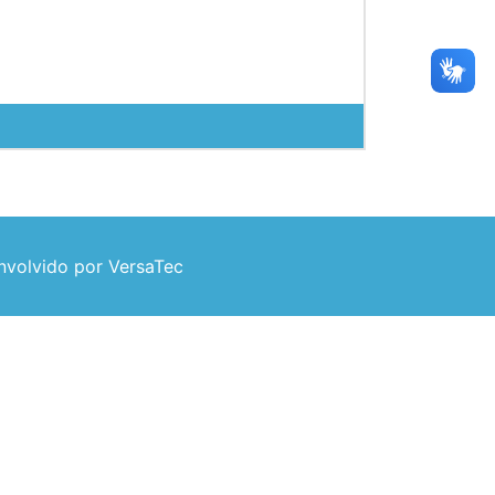
volvido por VersaTec