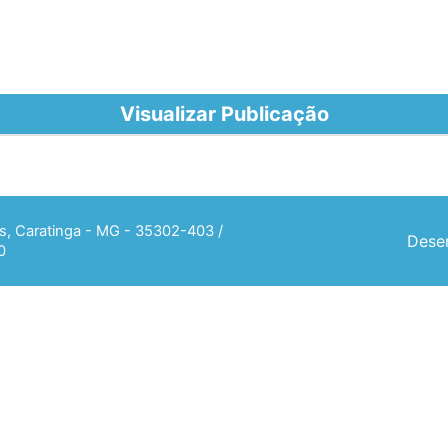
Visualizar Publicação
ias, Caratinga - MG - 35302-403 /
Desen
0