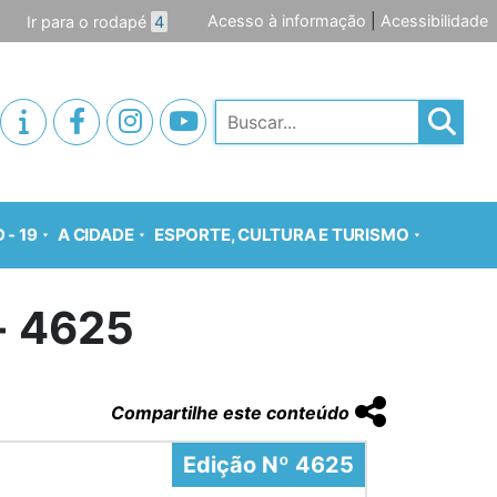
Acesso à informação
|
Acessibilidade
Ir para o rodapé
4
Pesquisar
 - 19
A CIDADE
ESPORTE, CULTURA E TURISMO
o- 4625
Compartilhe este conteúdo
Edição Nº 4625