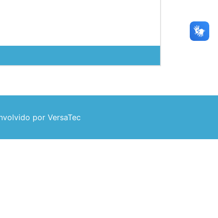
volvido por VersaTec