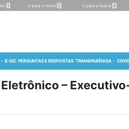
údo
1
Ir para o menu
2
Ir para a busca
3
E-SIC
PERGUNTAS E RESPOSTAS
TRANSPARÊNCIA
COVID
 Eletrônico – Executiv