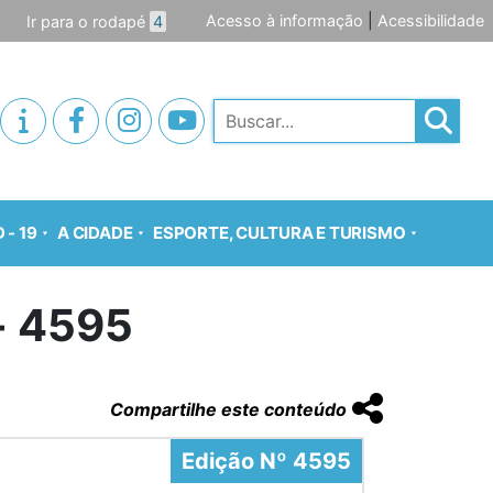
Acesso à informação
|
Acessibilidade
Ir para o rodapé
4
Pesquisar
 - 19
A CIDADE
ESPORTE, CULTURA E TURISMO
o- 4595
Compartilhe este conteúdo
Edição Nº 4595