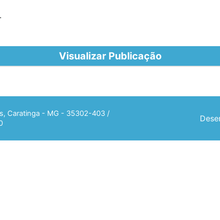
.
Visualizar Publicação
ias, Caratinga - MG - 35302-403 /
Desen
0