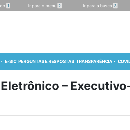
údo
1
Ir para o menu
2
Ir para a busca
3
E-SIC
PERGUNTAS E RESPOSTAS
TRANSPARÊNCIA
COVID
 Eletrônico – Executiv