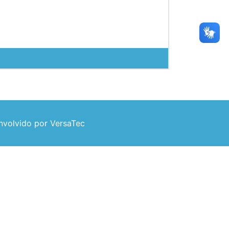
volvido por VersaTec