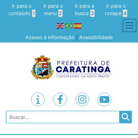
Ir para o
Ir para o
Ir para a
Ir para o
conteúdo
1
menu
2
busca
3
rodapé
4
Acesso à informação
|
Acessibilidade
Pesquisar