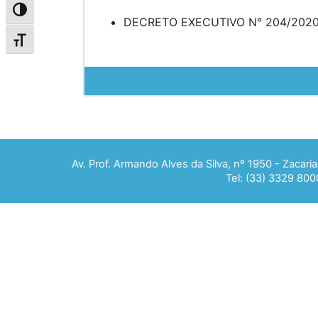
Alternar alto contraste
DECRETO EXECUTIVO N° 204/202
Alternar tamanho da fonte
Av. Prof. Armando Alves da Silva, nº 1950 - Zacar
Tel: (33) 3329 800