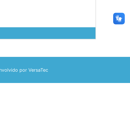
volvido por VersaTec