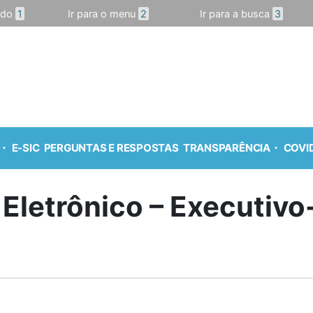
údo
1
Ir para o menu
2
Ir para a busca
3
E-SIC
PERGUNTAS E RESPOSTAS
TRANSPARÊNCIA
COVID
 Eletrônico – Executiv