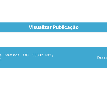
0
Visualizar Publicação
ias, Caratinga - MG - 35302-403 /
Desen
0