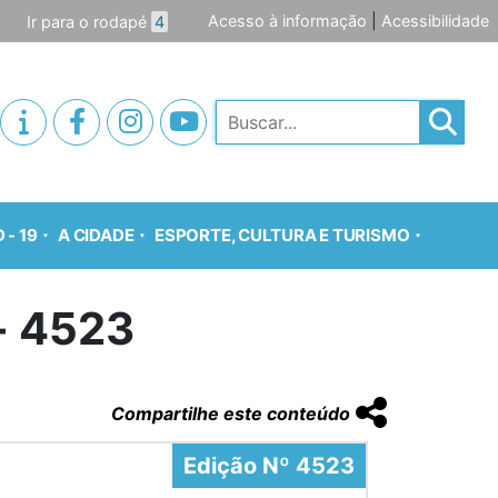
Acesso à informação
|
Acessibilidade
Ir para o rodapé
4
Pesquisar
 - 19
A CIDADE
ESPORTE, CULTURA E TURISMO
o- 4523
Compartilhe este conteúdo
Edição Nº 4523