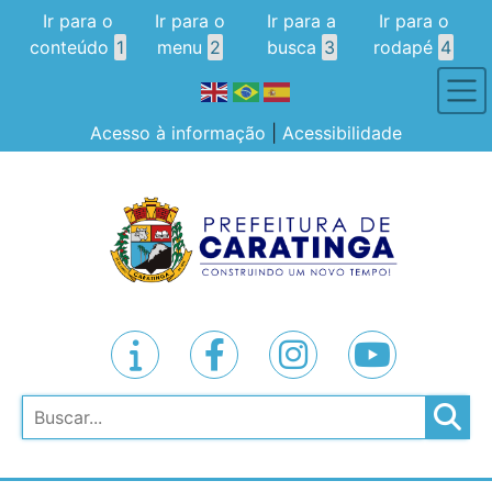
Ir para o
Ir para o
Ir para a
Ir para o
conteúdo
1
menu
2
busca
3
rodapé
4
Acesso à informação
|
Acessibilidade
Pesquisar